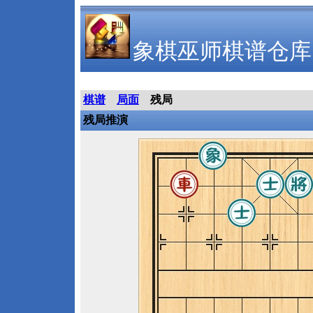
象棋巫师棋谱仓库
棋谱
局面
残局
残局推演