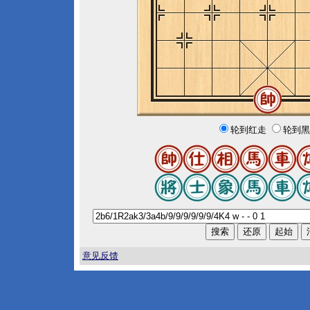
轮到红走
轮到黑
意见反馈