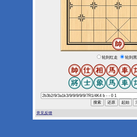
轮到红走
轮到黑
意见反馈