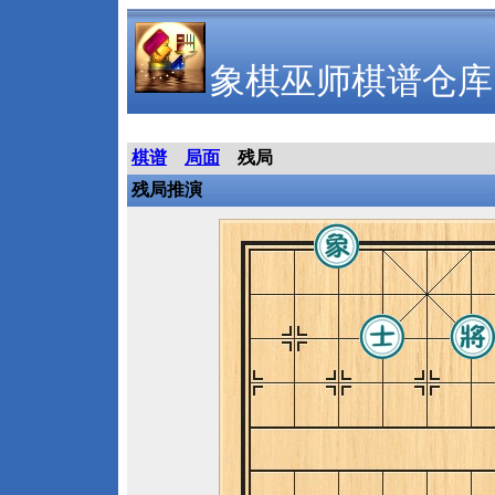
象棋巫师棋谱仓库
棋谱
局面
残局
残局推演