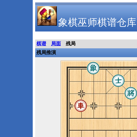
象棋巫师棋谱仓库
棋谱
局面
残局
残局推演