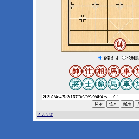
轮到红走
轮到黑
意见反馈