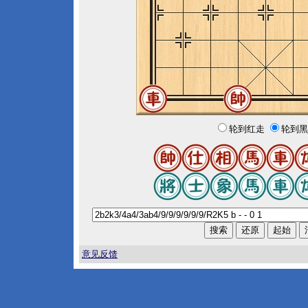
轮到红走
轮到黑
意见反馈