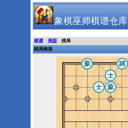
象棋巫师棋谱仓库
棋谱
局面
残局
残局推演