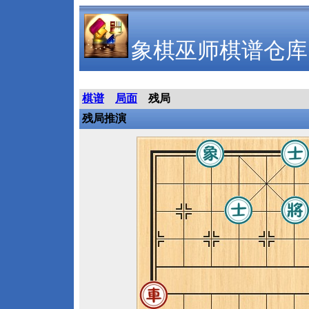
象棋巫师棋谱仓库
棋谱
局面
残局
残局推演