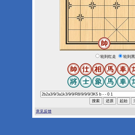
轮到红走
轮到黑
意见反馈