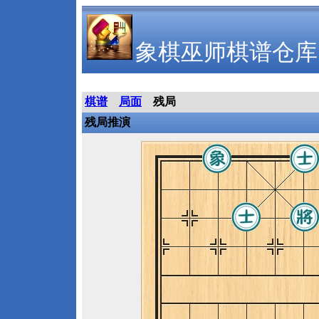
象棋巫师棋谱仓库
棋谱
局面
残局
残局推演