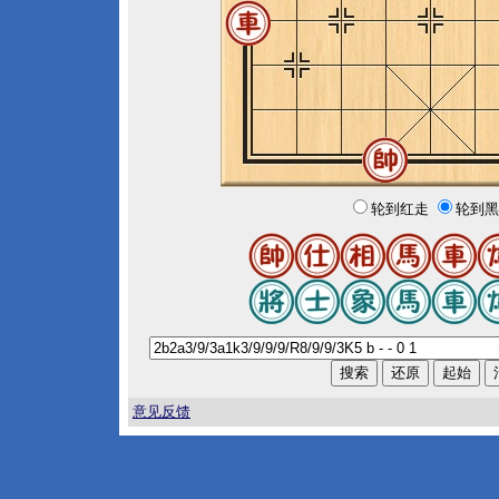
轮到红走
轮到黑
意见反馈