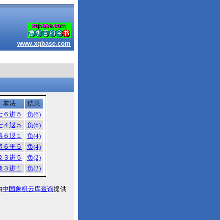
www.xqbase.com
着法
结果
士６进５
负(6)
士４退５
负(6)
将６退１
负(4)
将６平５
负(4)
象３进５
负(2)
象３进１
负(2)
由
中国象棋云库查询
提供