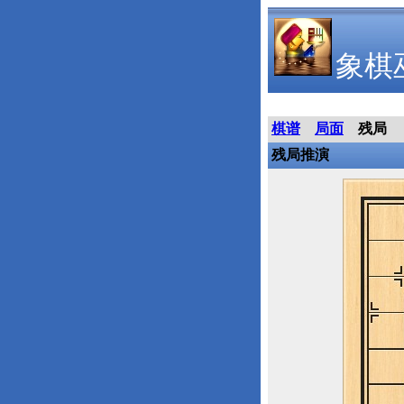
象棋
棋谱
局面
残局
残局推演