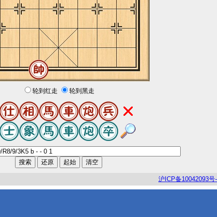
轮到红走
轮到黑走
沪
ICP
备
10042093
号