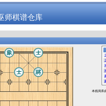
巫师棋谱仓库
本残局库