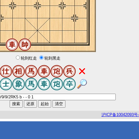
轮到红走
轮到黑走
沪
ICP
备
10042093
号