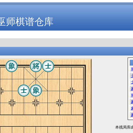
巫师棋谱仓库
本残局库