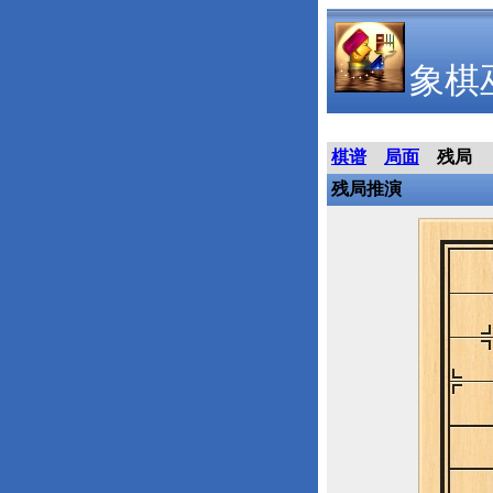
象棋
棋谱
局面
残局
残局推演