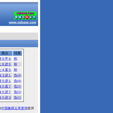
www.xqbase.com
着法
结果
将５平４
和
士６进５
和
士４退５
和
象３进１
负(4)
将５进１
负(4)
象５退７
负(2)
象５进７
负(2)
象５进３
负(2)
由
中国象棋云库查询
提供