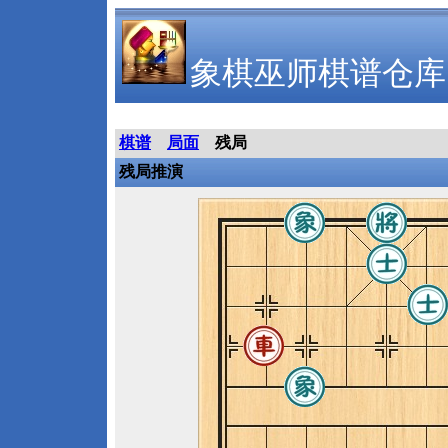
象棋巫师棋谱仓库
棋谱
局面
残局
残局推演