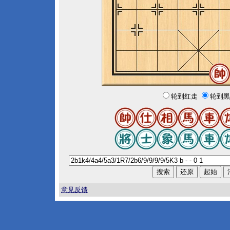
轮到红走
轮到黑
意见反馈