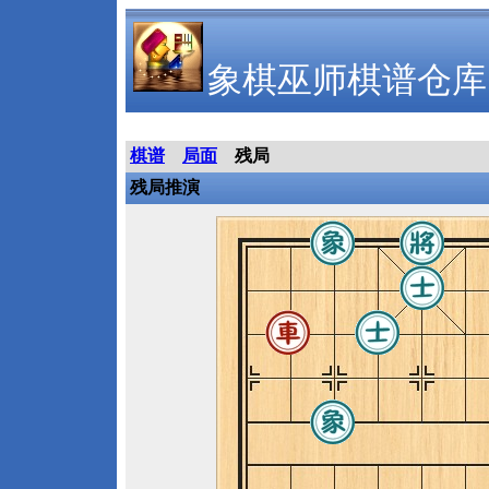
象棋巫师棋谱仓库
棋谱
局面
残局
残局推演