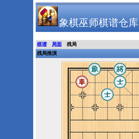
象棋巫师棋谱仓库
棋谱
局面
残局
残局推演