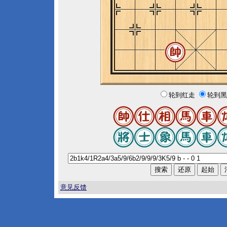
轮到红走
轮到黑
意见反馈