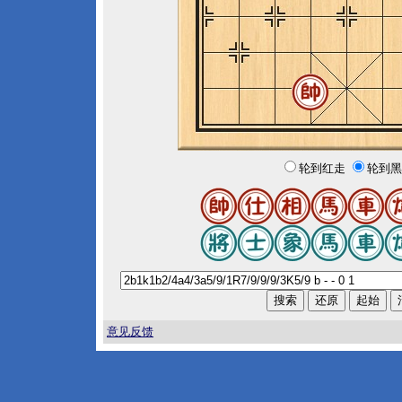
轮到红走
轮到黑
意见反馈