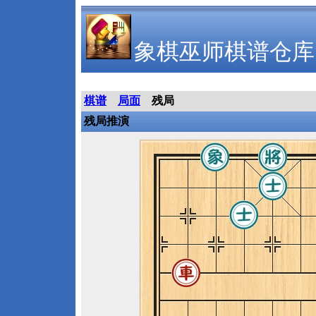
象棋巫师棋谱仓库
棋谱
局面
残局
残局推演