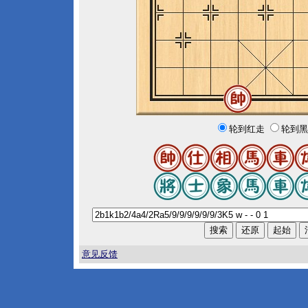
轮到红走
轮到黑
意见反馈