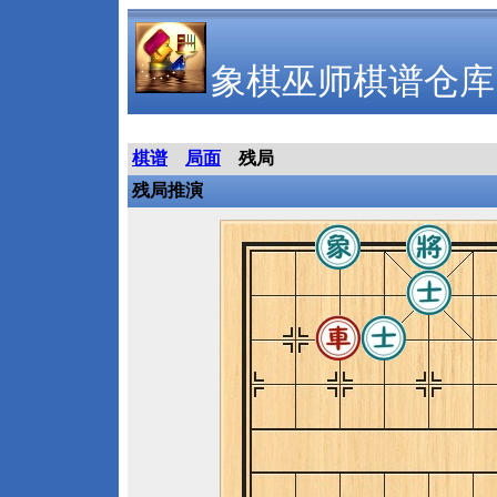
象棋巫师棋谱仓库
棋谱
局面
残局
残局推演