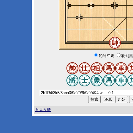
轮到红走
轮到黑
意见反馈