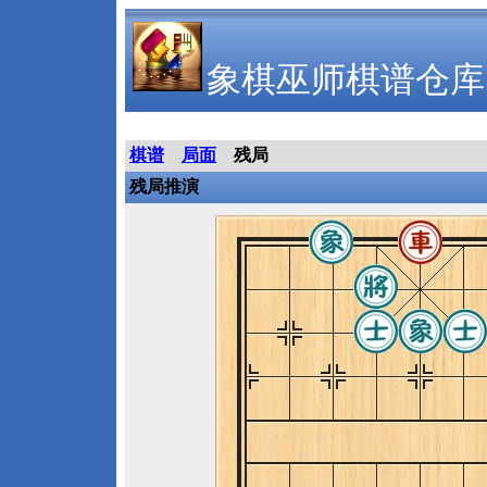
象棋巫师棋谱仓库
棋谱
局面
残局
残局推演