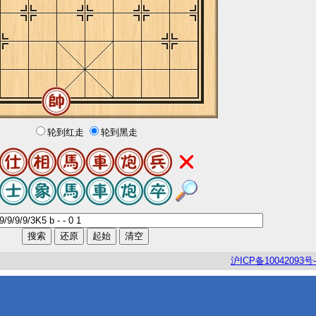
轮到红走
轮到黑走
沪
ICP
备
10042093
号