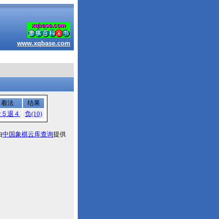
www.xqbase.com
着法
结果
士５退４
负(10)
由
中国象棋云库查询
提供