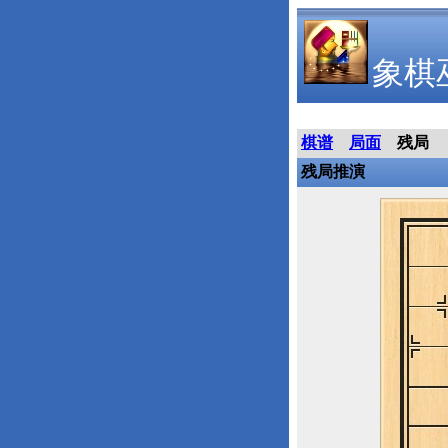
象棋
棋谱
局面
残局
残局推演