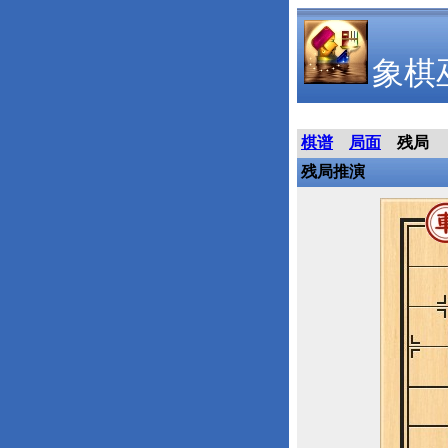
象棋
棋谱
局面
残局
残局推演