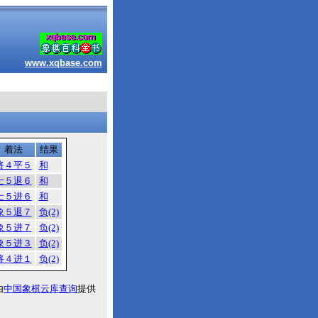
www.xqbase.com
着法
结果
将４平５
和
士５退６
和
士５进６
和
象５退７
负(2)
象５进７
负(2)
象５进３
负(2)
将４进１
负(2)
由
中国象棋云库查询
提供