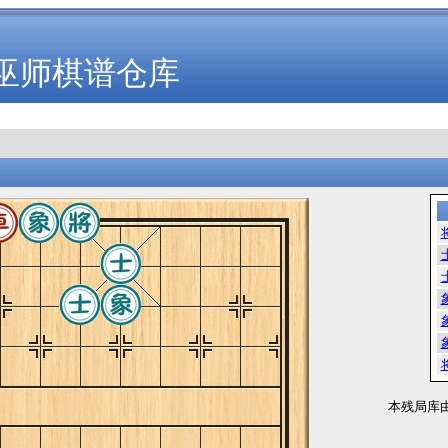
巫师棋谱仓库
本残局库