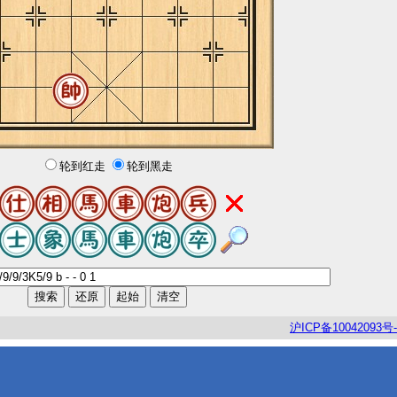
轮到红走
轮到黑走
沪
ICP
备
10042093
号