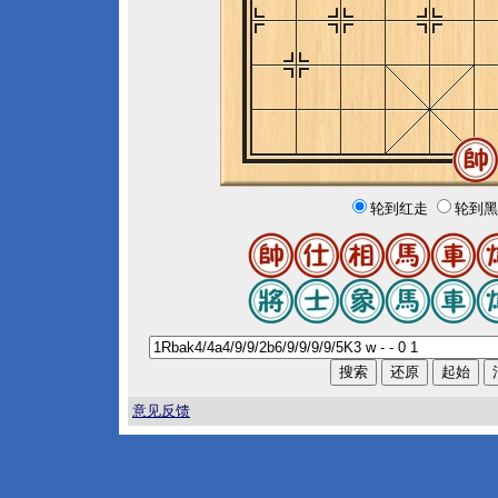
轮到红走
轮到黑
意见反馈