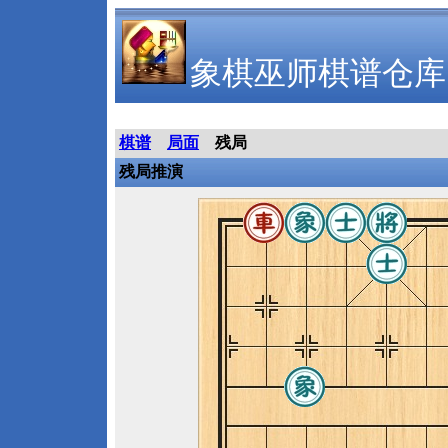
象棋巫师棋谱仓库
棋谱
局面
残局
残局推演