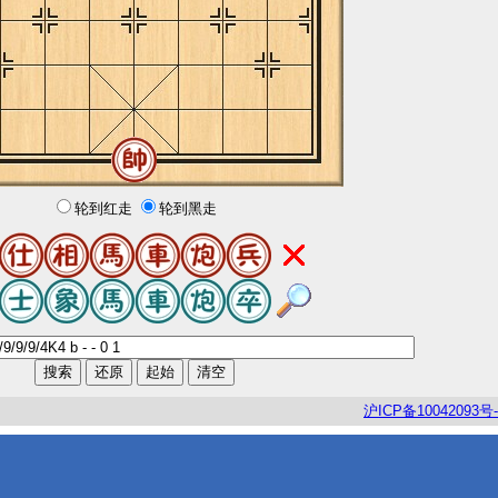
轮到红走
轮到黑走
沪
ICP
备
10042093
号