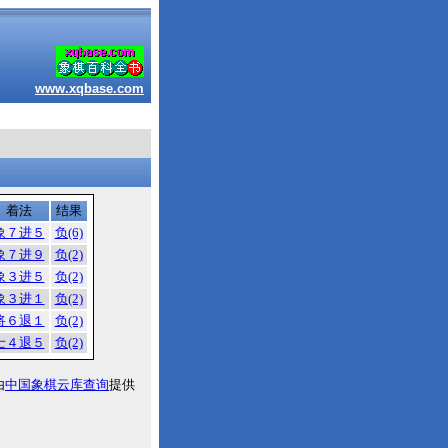
www.xqbase.com
着法
结果
象７进５
负(6)
象７进９
负(2)
象３进５
负(2)
象３进１
负(2)
将６退１
负(2)
士４退５
负(2)
由
中国象棋云库查询
提供