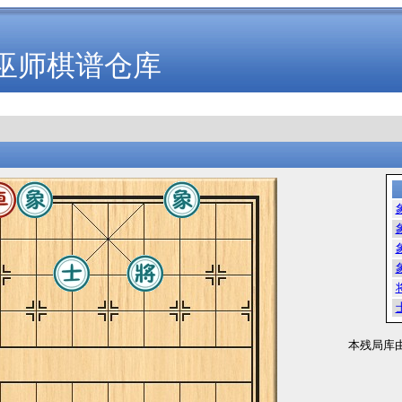
巫师棋谱仓库
本残局库