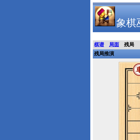
象棋
棋谱
局面
残局
残局推演