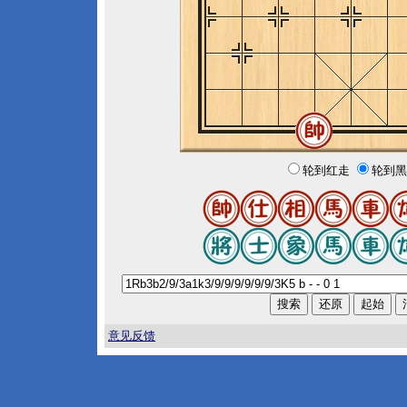
轮到红走
轮到黑
意见反馈