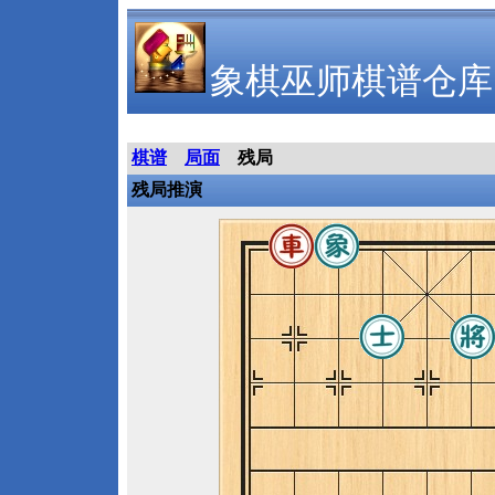
象棋巫师棋谱仓库
棋谱
局面
残局
残局推演