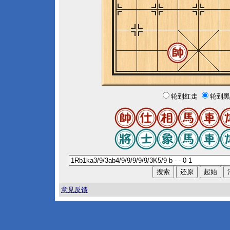
轮到红走
轮到黑
意见反馈