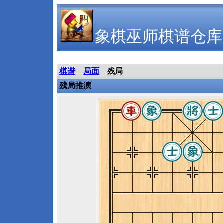
象棋巫师棋谱仓库
棋谱
局面
残局
残局推演