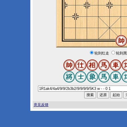
轮到红走
轮到黑
意见反馈