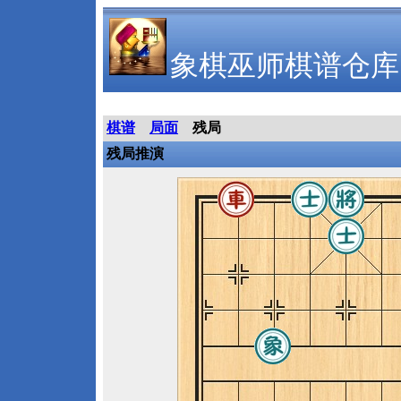
象棋巫师棋谱仓库
棋谱
局面
残局
残局推演