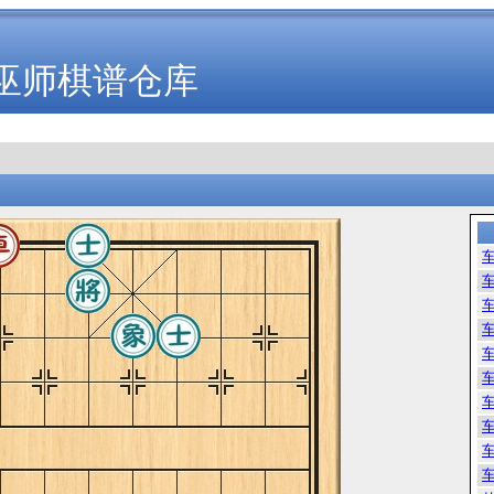
巫师棋谱仓库