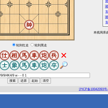
本残局库
轮到红走
轮到黑走
沪
ICP
备
10042093
号