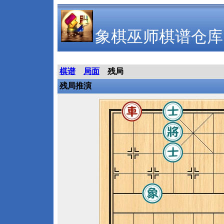
象棋巫师棋谱仓库
棋谱
局面
残局
残局推演