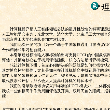
“
计算机博弈是人工智能领域公认的最具挑战性的科研课题之
人工智能学会主办，东北大学、清华大学、北京理工大学联合
为北京理工大学代表队参加本次比赛。
我们此次开发的项目为一个基于中国象棋通用引擎协议
(U
合作精神和学习创新能力。
本引擎通过标准输入和标准输出与支持
UCCI
的中国象棋
评估；其策略核心在于棋局评估函数，核心方法是博弈树搜索
想让计算机下棋，首先必须解决的问题就是如何把棋盘状态
速对博弈树的操作，尤其是如何在计算机博弈中找到最佳的途
需要大量的象棋知识，仁者见仁，智者见智，是机器博弈中最
取代搜索和评估，那么会大大提高计算机的对弈水平。
我们的引擎除通讯协议采用标准的
UCCI
模块外，主体部
我校一些象棋高手作为局面评估及开局、残局问题的顾问。报
绩！
北京理工大学“理治棋壮”中国象棋计算机博弈引擎开发小组版