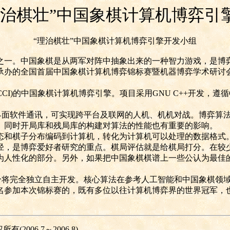
理治棋壮”中国象棋计算机博弈引
“理治棋壮”中国象棋计算机博弈引擎开发小组
一。中国象棋是从两军对阵中抽象出来的一种智力游戏，是博弈
承办的全国首届中国象棋计算机博弈锦标赛暨机器博弈学术研讨
CCI)
的中国象棋计算机博弈引擎。项目采用
GNU C++
开发，遵循
界面软件通讯，可实现跨平台及联网的人机、机机对战。博弈算
。同时开局库和残局库的构建对算法的性能也有重要的影响。
和棋子分布编码到计算机，转化为计算机可以处理的数据格式。
径，是博弈爱好者研究的重点。棋局评估就是给棋局打分。在较
为人性化的部分。另外，如果把中国象棋棋谱上一些公认为最佳
分将完全独立自主开发。核心算法在参考人工智能和中国象棋领
名参加本次锦标赛的，既有多位以往计算机博弈界的世界冠军，
权所有
(2006.7
～
2006.8)