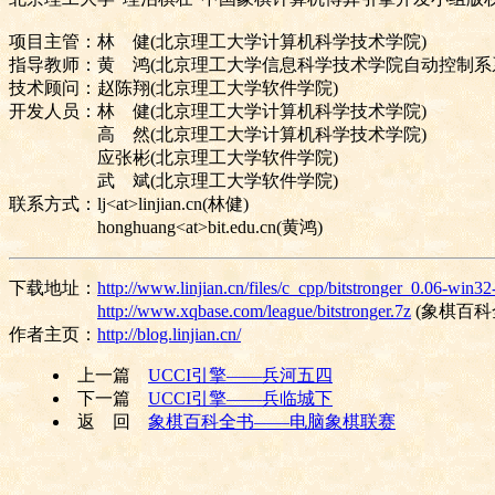
项目主管：林 健
(
北京理工大学计算机科学技术学院
)
指导教师：黄 鸿
(
北京理工大学信息科学技术学院自动控制系
技术顾问：赵陈翔
(
北京理工大学软件学院
)
开发人员：林 健
(
北京理工大学计算机科学技术学院
)
高 然
(
北京理工大学计算机科学技术学院
)
应张彬
(
北京理工大学软件学院
)
武 斌
(
北京理工大学软件学院
)
联系方式：
lj<at>linjian.cn(
林健
)
honghuang<at>bit.edu.cn(
黄鸿
)
下载地址：
http://www.linjian.cn/files/c_cpp/bitstronger_0.06-win32
http://www.xqbase.com/league/bitstronger.7z
(
象棋百科
作者主页：
http://blog.linjian.cn/
上一篇
UCCI
引擎——兵河五四
下一篇
UCCI
引擎——兵临城下
返 回
象棋百科全书——电脑象棋联赛