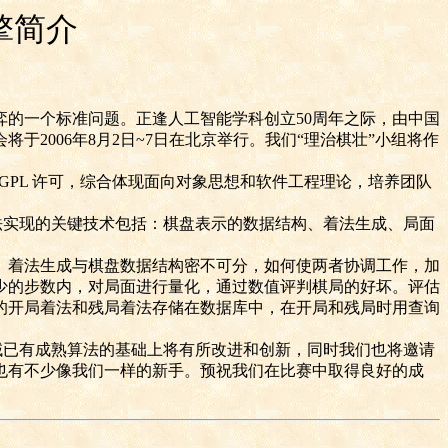
擎简介
的一个标准问题。正逢人工智能学科创立
50
周年之际，由中国
会将于
2006
年
8
月
2
日
~7
日在北京举行。我们“理治棋壮”小组将作
GPL
许可，综合体现面向对象思想和软件工程理论，培养团队
法实现的关键技术包括：棋盘表示的数据结构、着法生成、局面
着法生成与棋盘数据结构密不可分，如何使两者协调工作，加
少的步数内，对局面进行量化，通过数值评判棋局的好坏。评估
的开局着法和残局着法存储在数据库中，在开局和残局时用查询
域已有成熟算法的基础上将有所改进和创新，同时我们也将邀请
也有不少像我们一样的新手。预祝我们在比赛中取得良好的成